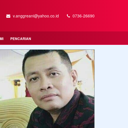
v.anggreani@yahoo.co.id
0736-26690
MI
PENCARIAN