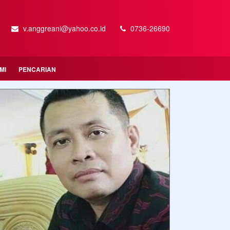
v.anggreani@yahoo.co.id
0736-26690
MI
PENCARIAN