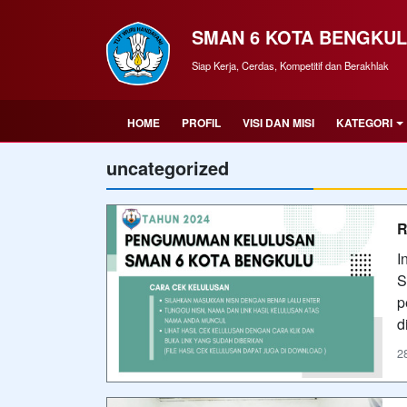
SMAN 6 KOTA BENGKU
Siap Kerja, Cerdas, Kompetitif dan Berakhlak
HOME
PROFIL
VISI DAN MISI
KATEGORI
uncategorized
R
I
S
p
d
2