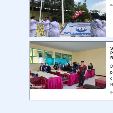
0
S
P
B
D
p
d
R
0