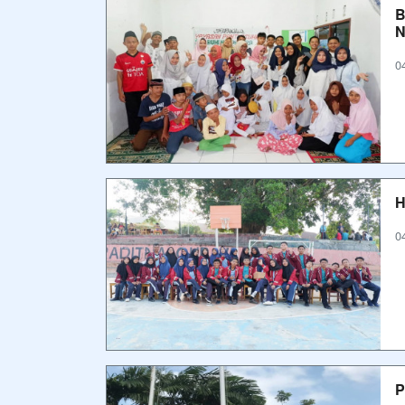
B
N
0
H
0
P