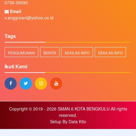
0736-26690
Email
v.anggreani@yahoo.co.id
Tags
PENGUMUMAN
BERITA
SEKILAS-INFO
SEKILAS INFO
Ikuti Kami
Copyright © 2019 - 2026
SMAN 6 KOTA BENGKULU
All rights
reserved.
Setup By
Data Kito